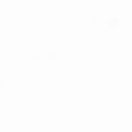
CHECK UD
OLFUDSTYR
JUNIOR
TASKER & PUNGE
FRAGTFRIT
VED KØB OVER KR. 700
ME
bel
e på