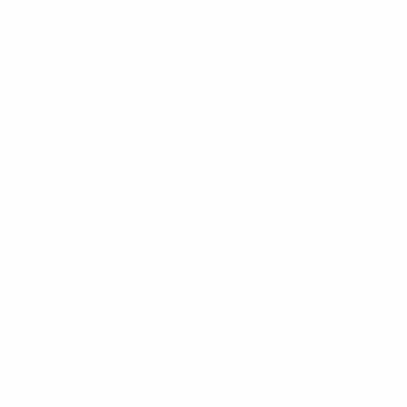
KONTAKT
GOLFTØJ
GOLFSKO
Hjem
/
GOLFTØJ
/
Golftøj - dame
/ Ping Sedona
Dame