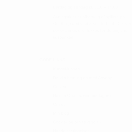
på
Lørdag og søndag kl. 9.00 – 14.00
varesiden
Åbningstider er afhængig af spillere på
GolfBox, samt vind & vejr forhold. Der kan
derfor åbnes eller lukkes før de angivne
tidspunkter.
GODE LINKS :
Kundeklubben
Del din betaling op med Anyday
Gallerier
Hole in One præmiemodtagere
Om os
Min blog
Cookie- og privatlivspolitik
Handelsbetingelser