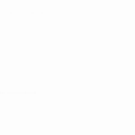
MAIL:
tam@golfshop-k.dk
TELEFON:
28735526
MOBILE PAY:
61316
CVR NR:
33310129
TALINGSFORMER :