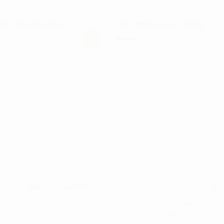
US LDS ANNE POLO
PING ETTA POLO – DAME
,00
kr.
599,00
Dette
vare
har
flere
ter.
varianter.
hederne
Mulighederne
kan
s
vælges
på
iden
varesiden
OM GOLFSHOPPEN :
KO
I Golf Shop Korsør får du personlig vejledning
og god service. Golf shop Korsør skaber, for