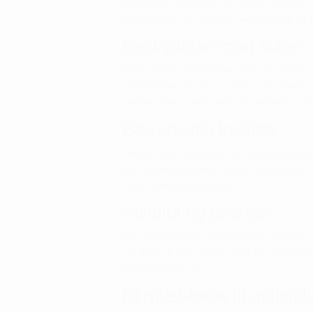
fleksibilitet, uanset om du svinger driveren 
præsentabel ud, selv efter en lang dag på 
Beskyttelse mod solen
Med UPF40+ beskyttelse mod ultraviolette str
beskytte deres hud mod solens skadelige e
hjælper med at blokere de skadelige UV-str
Bæredygtig kvalitet
Sedona Polo er lavet af 91 % genanvendt pol
den moderne kvinde. Du kan føle dig godt tilp
mere bæredygtig fremtid.
Stilfuldt og praktisk
Den strukturerede ribkrave giver en tidløs 
ser godt ud både på og uden for golfbanen. 
din personlige stil.
Et must-have til golfspil