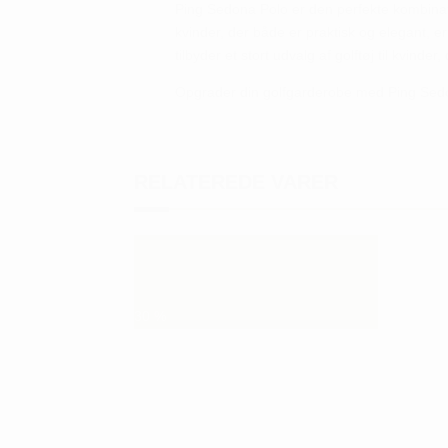
Ping Sedona Polo er den perfekte kombination 
kvinder, der både er praktisk og elegant, er
tilbyder et stort udvalg af golftøj til kvinder,
Opgrader din golfgarderobe med Ping Sedon
RELATEREDE VARER
30
%