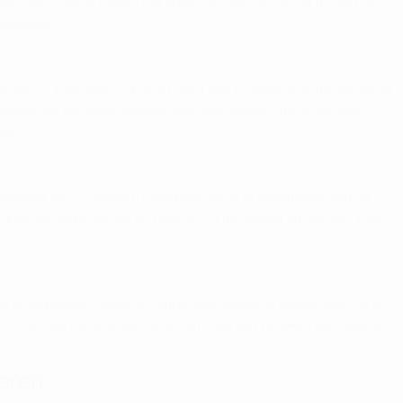
eller går rundt på banen. Det krøllefrie materiale gør, at du altid ser
golfbanen.
åler er Ping Sedona Polo et ideelt valg til golfspillere, der ønsker at
ffekter. Du kan spille længere uden bekymringer, da denne polo
åler.
yester og 9 % elastan, hvilket gør den til et bæredygtigt valg for
as i dit valg af tøj, da du både får en høj kvalitet og bidrager til en
og stilfuld detalje, mens den enkle, men moderne design sikrer, at du
Poloen fås i flere farver, så du kan finde den perfekte, der matcher
leren