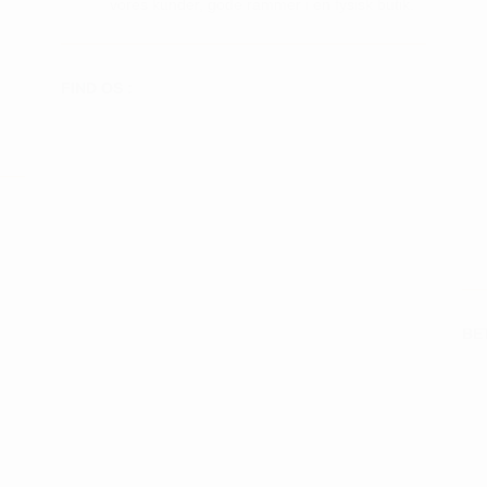
vores kunder, gode rammer i en fysisk butik.
FIND OS :
BE