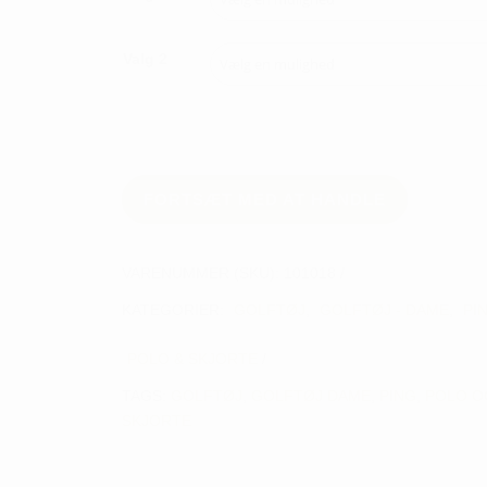
Valg 2
FORTSÆT MED AT HANDLE
VARENUMMER (SKU):
101018
KATEGORIER:
GOLFTØJ
,
GOLFTØJ - DAME
,
PI
POLO & SKJORTE
TAGS:
GOLFTØJ
,
GOLFTØJ DAME
,
PING
,
POLO O
SKJORTE