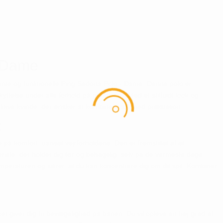
- Dame
nte og funktionelle Ping Sedona Polo - Dame. Denne polo er
kyttelse under alle forhold på golfbanen. Med et stilfuldt look og
 aktive kvinde, der ønsker at kombinere stil med præstation.
t
på komfort, uanset vejrforholdene. Den er fremstillet af et
riale, der holder dig tør og behagelig, selv på de varmeste dage.
mperaturen og sikrer, at du kan koncentrere dig om dit spil. Kombiner
ket giver dig fri bevægelighed på banen. Du vil opleve en høj grad af