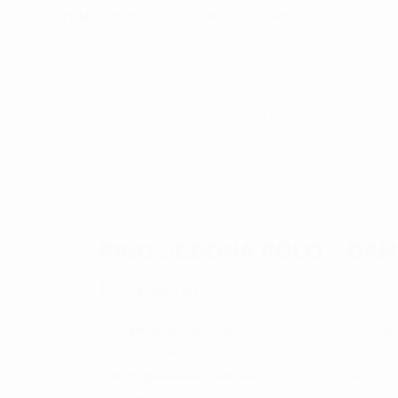
TRUSTPILOT
–
SE ANMELDELSERNE
HER!
GOLFTILBEHØR
GOLFVOGNE
GOLFBAGS
G
INSPIRATION
 Polo –
PING SEDONA POLO – DA
kr.
469,00
Fugttransporterende
: Holder dig tør og komforta
under spillet.
Hurtigtørrende materiale
: Perfekt til varmere dag