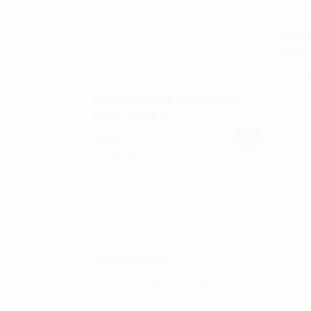
ABAC
kr.
499
Dette
UNDER ARMOUR WMS ZINGER
vare
POINT SS POLO
har
flere
varian
Den
Den
kr.
499,00
kr.
349,30
Dette
oprindelige
aktuelle
Mulig
vare
pris
pris
kan
var:
er:
har
vælge
kr. 499,00.
kr. 349,30.
flere
på
varianter.
vares
Mulighederne
ÅBNINGSTIDER :
kan
Mandag til torsdag kl. 10.00 – 16.00
vælges
Fredag kl. 10.00 – 15.00