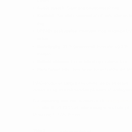
banen.
4-vejs stretch
: Giver god bevægelsesfrihed.
Krøllefrit
: Ser altid præsentabel ud, selv efter en l
dag.
UPF40+ beskyttelse
: Beskytter mod skadelige UV
stråler.
Bæredygtig
: 91 % genanvendt polyester og 9 %
elastan.
Stilfuld ribkrave
: For et tidløst og moderne look.
Flere farver
: Fås i flere farver for at matche din stil
PING-produkter sælges ikke online, da de tilpasses
individuelt og ikke må handles på tværs af landegræn
For vejledning eller køb, kontakt os på
tam@golfshop
k.dk
eller tlf. 28 73 55 26, eller besøg vores butik på
Ørnumvej 8, 4220 Korsør.
Valg 1