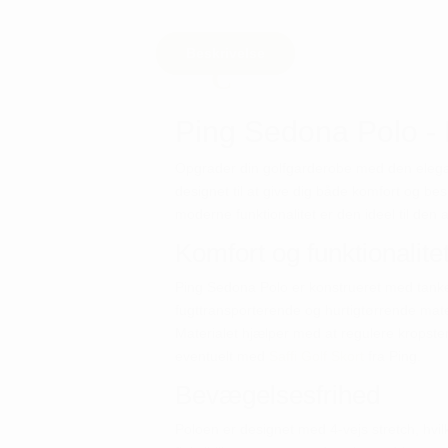
Beskrivelse
Ping Sedona Polo 
Opgrader din golfgarderobe med den elega
designet til at give dig både komfort og bes
moderne funktionalitet er den ideel til den
Komfort og funktionalite
Ping Sedona Polo er konstrueret med tanke 
fugttransporterende og hurtigtørrende mate
Materialet hjælper med at regulere kropste
eventuelt med
Saffi Golf Skort
fra Ping.
Bevægelsesfrihed
Poloen er designet med 4-vejs stretch, hvil