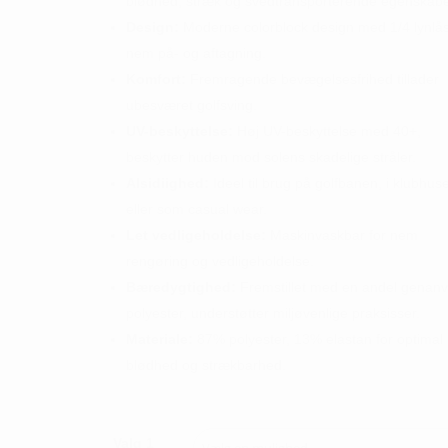
blødhed, stræk og svedtransporterende egenskabe
Design:
Moderne colorblock design med 1/4 lynlås
nem på- og aftagning.
Komfort:
Fremragende bevægelsesfrihed tillader
ubesværet golfsving.
UV-beskyttelse:
Høj UV-beskyttelse med 40+,
beskytter huden mod solens skadelige stråler.
Alsidiighed:
Ideel til brug på golfbanen, i klubhuse
eller som casual wear.
Let vedligeholdelse:
Maskinvaskbar for nem
rengøring og vedligeholdelse.
Bæredygtighed:
Fremstillet med en andel genan
polyester, understøtter miljøvenlige praksisser.
Materiale:
87% polyester, 13% elastan for optimal
blødhed og strækbarhed.
Valg 1