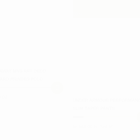
50
%
AWAY MNS ART DECO
ARD PRINTED POLO
,00
UNDER ARMOUR PERFORMAN
SLIM TAPER PANTS
Den
Den
kr.
649,00
kr.
324,50
Dette
oprindelige
aktuelle
ter.
vare
pris
pris