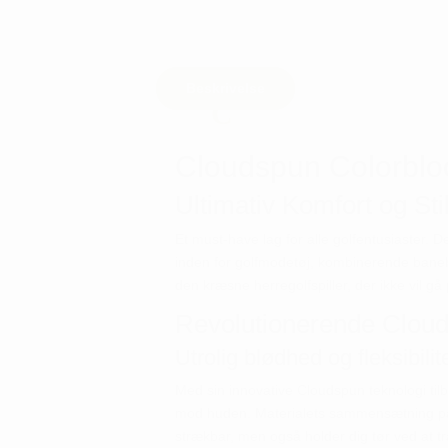
Beskrivelse
Cloudspun Colorbloc
Ultimativ Komfort og St
Et must-have lag for alle golfentusiaster.
inden for golfmodetøj, kombinerende baneb
den kræsne herregolfspiller, der ikke vil g
Revolutionerende Cloud
Utrolig blødhed og fleksibilit
Med sin innovative Cloudspun teknologi til
mod huden. Materialets sammensætning på 8
strækbar, men også holder dig tør ved at 