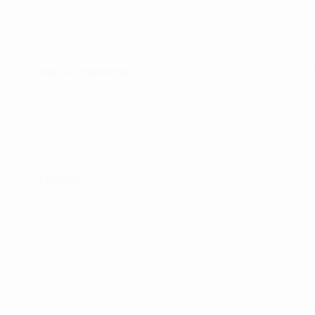
hederne
var:
er:
har
kr. 649,00.
kr. 324,50.
flere
s
varianter.
Mulighederne
OM GOLFSHOPPEN :
KO
iden
kan
I Golf Shop Korsør får du personlig vejledning
vælges
og god service. Golf shop Korsør skaber, for
på
vores kunder, gode rammer i en fysisk butik.
varesiden
FIND OS :