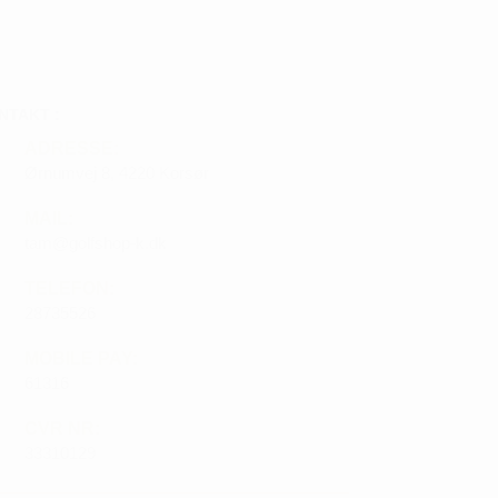
NTAKT :
ADRESSE:
Ørnumvej 8, 4220 Korsør
MAIL:
tam@golfshop-k.dk
TELEFON:
28735526
MOBILE PAY:
61316
CVR NR:
33310129