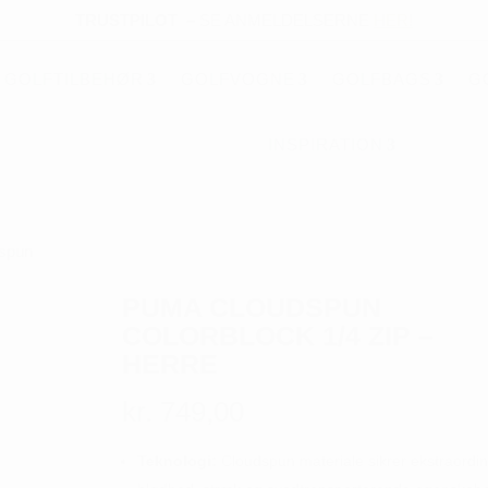
TRUSTPILOT
–
SE ANMELDELSERNE
HER!
GOLFTILBEHØR
GOLFVOGNE
GOLFBAGS
G
INSPIRATION
spun
PUMA CLOUDSPUN
COLORBLOCK 1/4 ZIP –
HERRE
kr.
749,00
Teknologi:
Cloudspun materiale sikrer ekstraordi