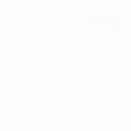
CHECK UD
OLFUDSTYR
JUNIOR
TASKER & PUNGE
FRAGTFRIT
VED KØB OVER KR. 700
nær