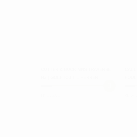
CUTTER & BUCK MNS TRAVERSE
CALL
HZ | GOLFTØJ TIL HERRER
FOUL
kr.
599,00
kr.
549
Dette
Dette
vare
vare
har
har
flere
flere
varianter.
varian