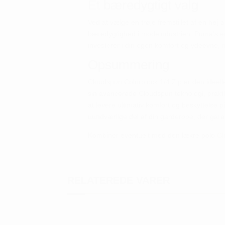
Et bæredygtigt valg
Ved at vælge en trøje fremstillet af en høj
bæredygtighed i modeindustrien. Puma's en
investerer i din egen komfort og ydeevne, 
Opsummering
Cloudspun Colorblock 1/4 Zip er den ideelle 
sin avancerede Cloudspun teknologi, prakti
at levere ultimativ komfort og beskyttelse
uundværlige del af din garderobe, der gara
Kombiner eventuelt med den lækre polo
Cl
RELATEREDE VARER