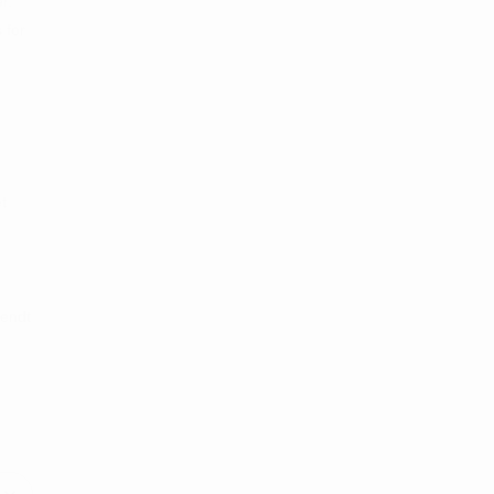
r.
 for
t
vendt