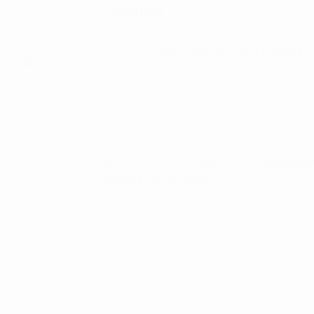
KONTAKT
GOLFTØJ
GOLFSKO
Hjem
/
GOLFTØJ
/
Golftøj - herre
/ Puma Cloud
Colorblock 1/4 zip – herre