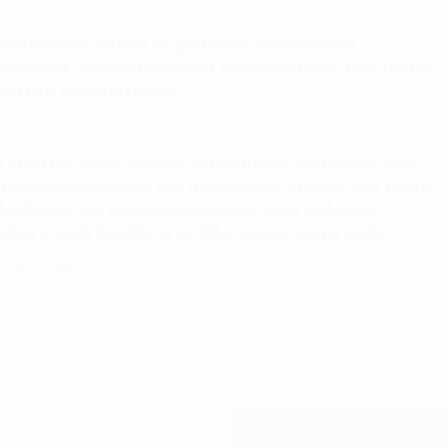
 andel polyester, heraf en del genanvendt, understøtter du
gagement i at bruge bæredygtige materialer betyder, at du ikke kun
men også i planetens fremtid.
partner for enhver golfspiller, der værdsætter kvalitet og stil. Med
ske designelementer og høje UV-beskyttelse, er denne trøje skabt til
 på golfbanen. Gør din golfoplevelse endnu bedre med denne
nterer at holde dig både tør og stilfuld gennem enhver runde.
oudspun Haystack