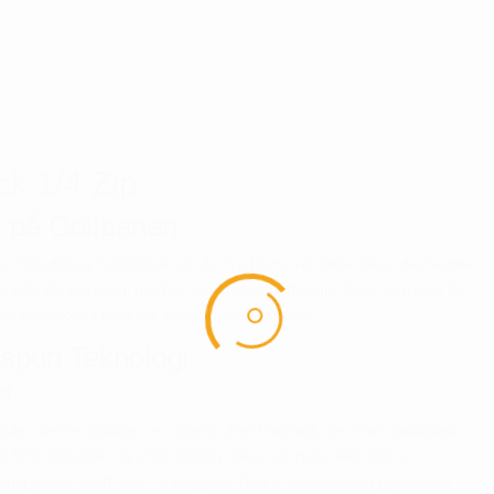
k 1/4 Zip
il på Golfbanen
 Den Cloudspun Colorblock 1/4 Zip fra Puma repræsenterer det bedste
rydende teknologi med et iøjnefaldende design. Dette er trøjen for
å på kompromis med stil, komfort eller ydeevne.
spun Teknologi
et
byder denne midlayer en uovertruffen blødhed, der føles fantastisk
7% polyester og 13% elastan sikrer, at trøjen ikke blot er
transportere sved væk fra kroppen. Denne kombination garanterer