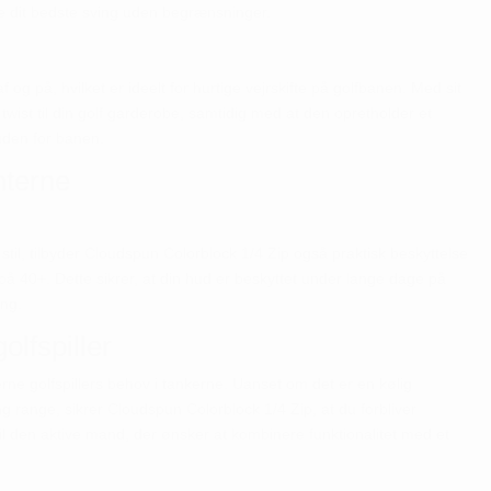
e dit bedste sving uden begrænsninger.
 og på, hvilket er ideelt for hurtige vejrskifte på golfbanen. Med sit
 twist til din golf garderobe, samtidig med at den opretholder et
uden for banen.
nterne
til, tilbyder Cloudspun Colorblock 1/4 Zip også praktisk beskyttelse
å 40+. Dette sikrer, at din hud er beskyttet under lange dage på
ing.
olfspiller
e golfspillers behov i tankerne. Uanset om det er en kølig
g range, sikrer Cloudspun Colorblock 1/4 Zip, at du forbliver
 til den aktive mand, der ønsker at kombinere funktionalitet med et