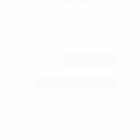
Valg 2
Puma
TILFØJ TIL KURV
Cloudspun
Colorblock
1/4
zip
FORTSÆT MED AT HANDLE
-
herre
VARENUMMER (SKU):
101746
antal
KATEGORIER:
GOLFTØJ
,
GOLFTØJ - HERRE
,
S
& TRØJER