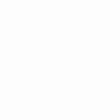
optimal bevægelsesfrihed, så du kan udfør
Smart og praktisk design
Den 1/4 lynlås gør det nemt at tage trøjen af
colorblock design tilføjer trøjen et moderne
professionelt look, der passer både på og 
Beskyttelse mod eleme
Høj UV-beskyttelse
Foruden at levere fremragende komfort og s
mod solens stråler med en UV-beskyttelse p
golfbanen, hvor solen kan være en udfordr
Tilpasset den moderne g
Denne midlayer er designet med den modern
morgenrunde eller en eftermiddag på drivin
komfortabel, tør og stilfuld. Den er perfekt
skarpt, moderne look.