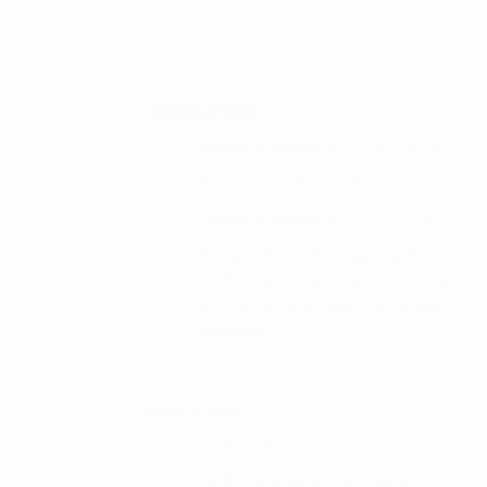
Mulighederne
Mulig
kan
kan
vælges
vælge
på
på
ÅBNINGSTIDER :
varesiden
vares
Mandag til torsdag kl. 10.00 – 16.00
Fredag kl. 10.00 – 15.00
Lørdag og søndag kl. 9.00 – 14.00
Åbningstider er afhængig af spillere på
GolfBox, samt vind & vejr forhold. Der kan
derfor åbnes eller lukkes før de angivne
tidspunkter.
GODE LINKS :
Kundeklubben
Del din betaling op med Anyday