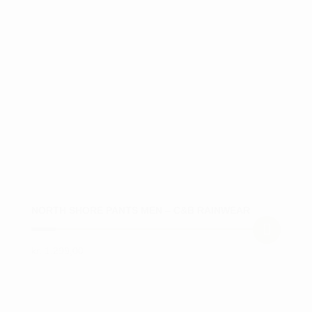
Mulighederne
kan
vælges
på
varesiden
NORTH SHORE PANTS MEN – C&B RAINWEAR
kr.
1.299,00
Dette
vare
har