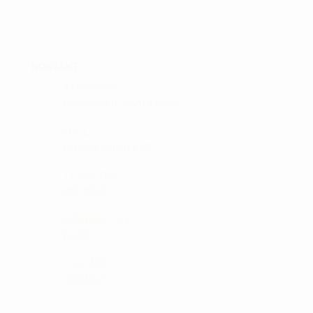
KONTAKT :
ADRESSE:
Ørnumvej 8, 4220 Korsør
MAIL:
tam@golfshop-k.dk
TELEFON:
28735526
MOBILE PAY:
61316
CVR NR:
33310129