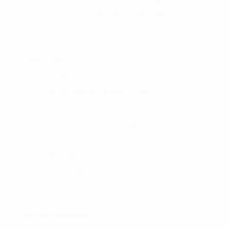
samt vind & vejr forhold. Der kan derfor åbnes
eller lukkes før de angivne tidspunkter.
GODE LINKS :
Kundeklubben
Del din betaling op med Anyday
Gallerier
Hole in One præmiemodtagere
Om os
Min blog
Cookie- og privatlivspolitik
Handelsbetingelser
OM GOLFSHOPPEN :