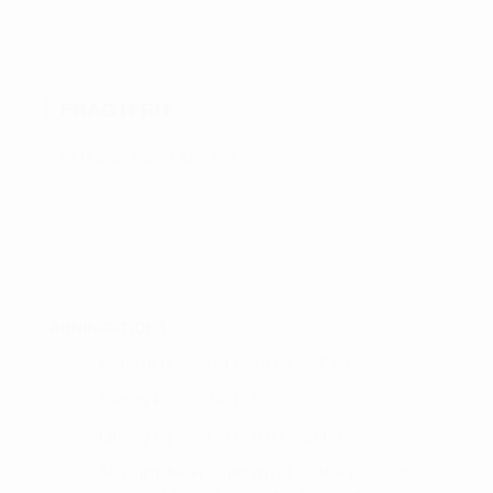
flere
varianter.
Mulighederne
kan
FRAGTFRIT
vælges
på
VED KØB OVER KR. 700
varesiden
ÅBNINGSTIDER :
Mandag til torsdag kl. 10.00 – 16.00
Fredag kl. 10.00 – 15.00
Lørdag og søndag kl. 9.00 – 14.00
Åbningstider er afhængig af spillere på GolfBox,