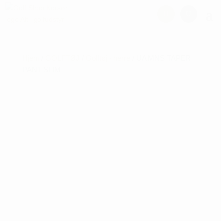
Hjem
/
GOLFTØJ
/
Golftøj - herre
/ UA MNS TAPER
PANT SLIM