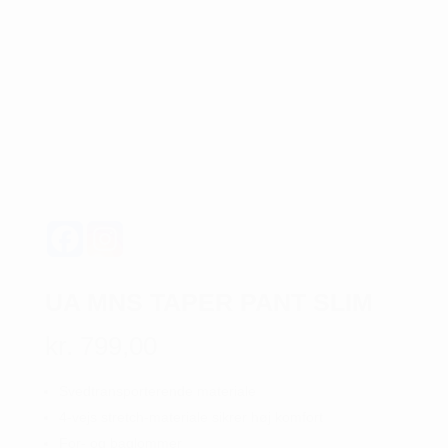
UA MNS TAPER PANT SLIM
kr.
799,00
Svedtransporterende materiale
4-vejs stretch-materiale sikrer høj komfort
For- og baglommer