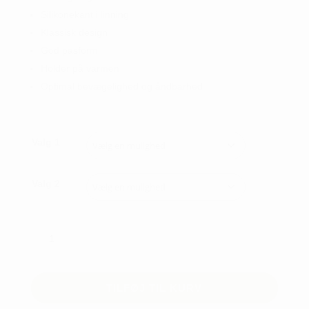
Silikonekant i linning
Klassisk design
God pasform
Holder på varmen
Optimal bevægelighed og åndbarhed
Valg 1
Valg 2
UA
MNS
TAPER
PANT
TILFØJ TIL KURV
SLIM
antal