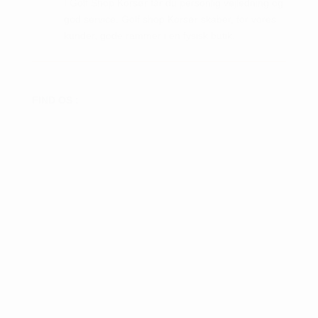
I Golf Shop Korsør får du personlig vejledning og
god service. Golf shop Korsør skaber, for vores
kunder, gode rammer i en fysisk butik.
FIND OS :