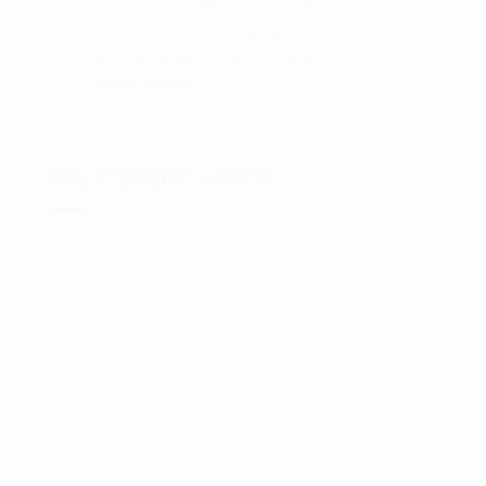
buks lavet i svedtransporterende materiale.
Med 4-vejs stretch materiale sikres høj
komfort. Holder på varmen og er
vandafvisende.
RELATEREDE VARER