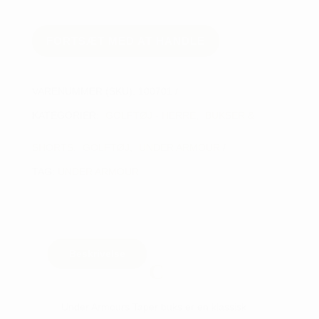
FORTSÆT MED AT HANDLE
VARENUMMER (SKU):
100701
KATEGORIER:
GOLFTØJ - HERRE
,
BUKSER &
SHORTS
,
GOLFTØJ
,
UNDER ARMOUR
TAG:
UNDER ARMOUR
Beskrivelse
Under Armours Taper buks er en klassisk