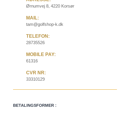
Ørnumvej 8, 4220 Korsør
MAIL:
tam@golfshop-k.dk
TELEFON:
28735526
MOBILE PAY:
61316
CVR NR:
33310129
BETALINGSFORMER :