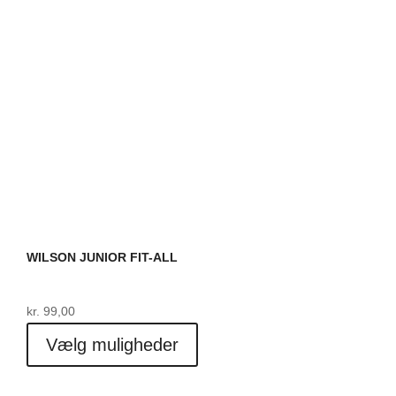
på
varesiden
WILSON JUNIOR FIT-ALL
kr.
99,00
Dette
Vælg muligheder
vare
har
flere