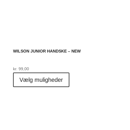
WILSON JUNIOR HANDSKE – NEW
kr.
99,00
Dette
Vælg muligheder
vare
har
flere
varianter.
Mulighederne
kan
vælges