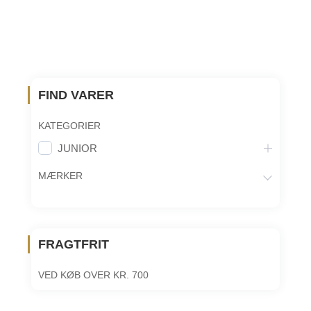
varianter.
Mulighederne
kan
vælges
på
FIND VARER
varesiden
KATEGORIER
JUNIOR
MÆRKER
FRAGTFRIT
VED KØB OVER KR. 700